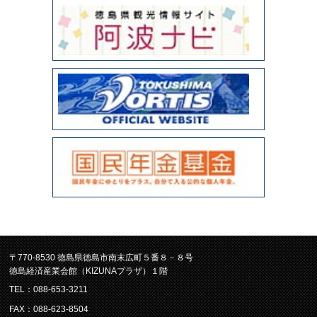
〒770-8530 徳島県徳島市南末広町５番８－８号
徳島経済産業会館（KIZUNAプラザ）１階
TEL：088-653-3211
FAX：088-623-8504