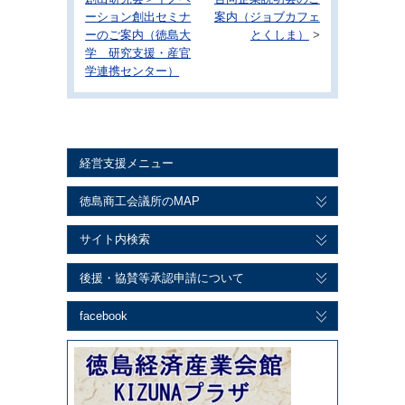
ーション創出セミナ
案内（ジョブカフェ
ーのご案内（徳島大
とくしま）
>
学 研究支援・産官
学連携センター）
経営支援メニュー
徳島商工会議所のMAP
サイト内検索
後援・協賛等承認申請について
facebook