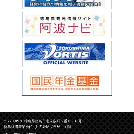
〒770-8530 徳島県徳島市南末広町５番８－８号
徳島経済産業会館（KIZUNAプラザ）１階