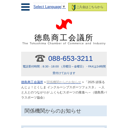
Select Language
▼
ご入会はこちらから
徳島商工会議所
The Tokushima Chamber of Commerce and Industry
088-653-3211
電話受付時間：8:30 - 18:00 （月曜日～金曜日）・FAXは24時間
受付けております
徳島商工会議所
>
関係機関からのお知らせ
> 「2025 頑張る
んじょ！とくしま インクルーシブスポーツフェスタ」 ～人
と人とのつながりが ふくらむスポーツの推進へ～（徳島県パ
ラスポーツ協会）
関係機関からのお知らせ