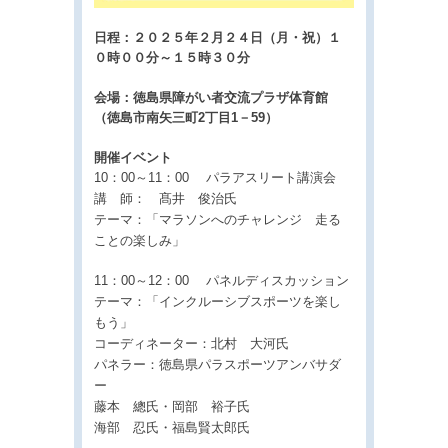
日程：２０２５年２月２４日（月・祝）１
０時００分～１５時３０分
会場：徳島県障がい者交流プラザ体育館
（徳島市南矢三町2丁目1－59）
開催イベント
10：00～11：00 パラアスリート講演会
講 師： 髙井 俊治氏
テーマ：「マラソンへのチャレンジ 走る
ことの楽しみ
」
11：00～12：00 パネルディスカッション
テーマ：「インクルーシブスポーツを楽し
もう」
コーディネーター：北村 大河氏
パネラー：徳島県パラスポーツアンバサダ
ー
藤本 總氏・岡部 裕子氏
海部 忍氏・福島賢太郎氏