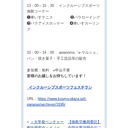
13：00～15：30 インクルーシブスポーツ
体験コーナー
❶車いすテニス ❷パラローイング
❸パラアイスホッケー ❹
車
いすカーリン
グ
10：00～14：00 awanoma「e-マルシェ」
パン・焼き菓子・手工芸品等の販売
※申込不要
参加費：無料
皆様のお越しをお待ちしています！
_インクルーシブスポーツフェスチラシ
URL：
https://www.kouryu-plaza.jp/t-
paraspo/archives/3195/
<
＜大学発ベンチャー
【徳島労働局委託】
創出研究会＞イノベ
合同企業説明会のご