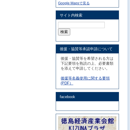
Google Mapsで見る
サイト内検索
検
索:
後援・協賛等承認申請について
後援・協賛等を希望される方は
下記要領を熟読の上、必要書類
を添えて申請してください。
後援等名義使用に関する要領
(PDF）
facebook