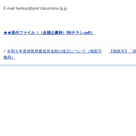
E-mail henkan@pref.tokushima.lg.jp
★★添付ファイル（（全国公募枠）R6チラシ.pdf）
<
令和６年度徳島県最低賃金額の改正について（徳島労
【徳島市】「徳
働局）