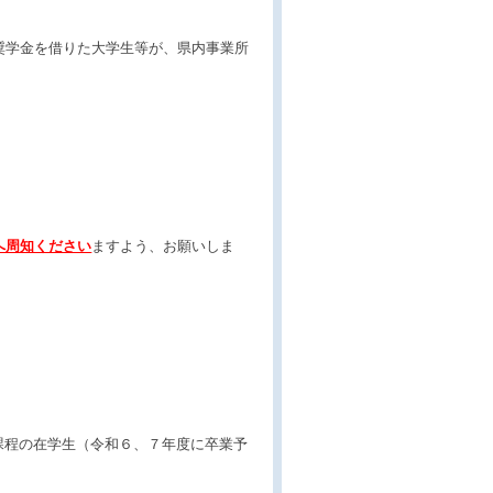
奨学金を借りた大学生等が、県内事業所
へ周知ください
ますよう、お願いしま
課程の在学生（令和６、７年度に卒業予