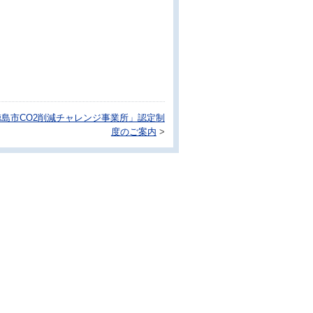
島市CO2削減チャレンジ事業所」認定制
度のご案内
>