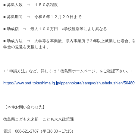
■ 募集人数 ⇒ １５０名程度
■ 募集期間 ⇒ 令和６年１２月２０日まで
■ 助成額 ⇒ 最大１００万円 ※学校種別等により異なる
■ 助成方法 ⇒ 大学等を卒業後、県内事業所で３年以上就業した場合、
学金の返還を支援します。
↓「申請方法」など、詳しくは「徳島県ホームページ」をご確認下さい。↓
https://www.pref.tokushima.lg.jp/ippannokata/sangyo/shushokushien/50480
【本件お問い合わせ先】
徳島県こども未来部 こども未来政策課
電話 088-621-2787（平日8:30～17:15）