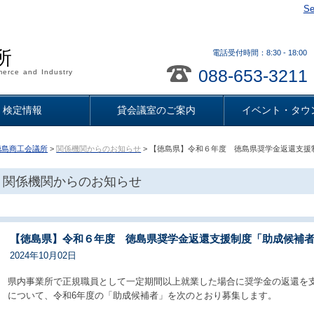
Se
所
電話受付時間：8:30 - 18
088-653-3211
erce and Industry
検定情報
貸会議室のご案内
イベント・タウ
徳島商工会議所
>
関係機関からのお知らせ
> 【徳島県】令和６年度 徳島県奨学金返還支
関係機関からのお知らせ
【徳島県】令和６年度 徳島県奨学金返還支援制度「助成候補
2024年10月02日
県内事業所で正規職員として一定期間以上就業した場合に奨学金の返還を
について、令和6年度の「助成候補者」を次のとおり募集します。