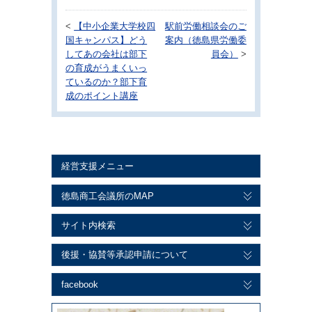
<
【中小企業大学校四
駅前労働相談会のご
国キャンパス】どう
案内（徳島県労働委
してあの会社は部下
員会）
>
の育成がうまくいっ
ているのか？部下育
成のポイント講座
経営支援メニュー
徳島商工会議所のMAP
サイト内検索
後援・協賛等承認申請について
facebook