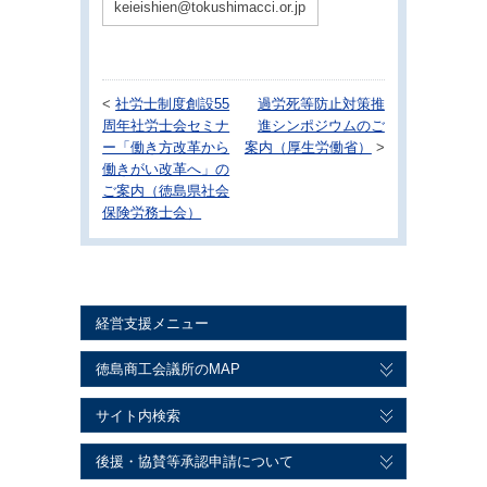
keieishien@tokushimacci.or.jp
<
社労士制度創設55
過労死等防止対策推
周年社労士会セミナ
進シンポジウムのご
ー「働き方改革から
案内（厚生労働省）
>
働きがい改革へ」の
ご案内（徳島県社会
保険労務士会）
経営支援メニュー
徳島商工会議所のMAP
サイト内検索
後援・協賛等承認申請について