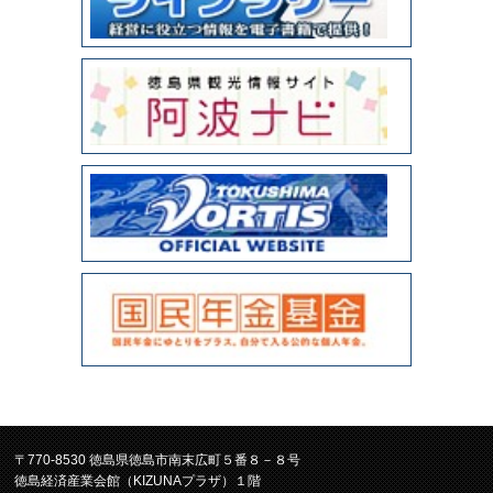
〒770-8530 徳島県徳島市南末広町５番８－８号
徳島経済産業会館（KIZUNAプラザ）１階