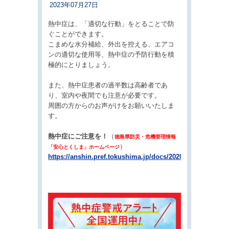
2023年07月27日
熱中症は、「適切な行動」をとることで防
ぐことができます。
こまめな水分補給、外出を控える、エアコ
ンの適切な使用等、熱中症の予防行動を積
極的にとりましょう。
また、熱中症患者の過半数は高齢者であ
り、室内や夜間でも注意が必要です。
周囲の方からのお声がけをお願いいたしま
す。
熱中症にご注意を！
（
徳島県防災・危機管理情報
）
「安心とくしま」ホームページ
https://anshin.pref.tokushima.jp/docs/2020071500030/