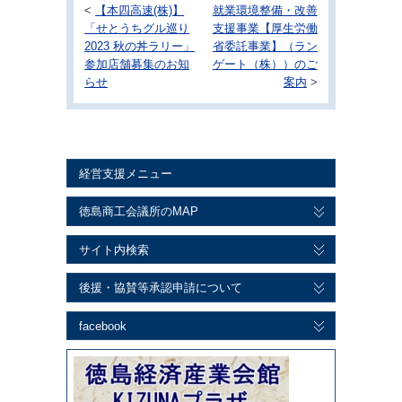
<
【本四高速(株)】
就業環境整備・改善
「せとうちグル巡り
支援事業【厚生労働
2023 秋の丼ラリー」
省委託事業】（ラン
参加店舗募集のお知
ゲート（株））のご
らせ
案内
>
経営支援メニュー
徳島商工会議所のMAP
サイト内検索
後援・協賛等承認申請について
facebook