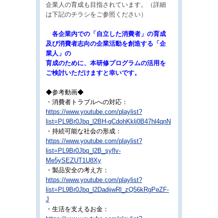
企業人の育成も目指されています。（詳細
は下記のチラシをご参照ください）
各企業内での「自立した消費者」の育成
及び消費者志向の企業活動を創造する「企
業人」の
育成のために、本研修プログラムの活用を
ご検討いただけますと幸いです。
◆参考動画◆
・消費者トラブルへの対応：
https://www.youtube.com/playlist?
list=PL9Br0Jbq_l2BH-qCdohKklj0B47hl4qnN
・持続可能な社会の形成：
https://www.youtube.com/playlist?
list=PL9Br0Jbq_l2B_syflv-
Me5ySEZUT1U8Xy
・製品安全の考え方：
https://www.youtube.com/playlist?
list=PL9Br0Jbq_l2DadijwRl_zQ56kRgPeZF-
J
・生活を支えるお金：