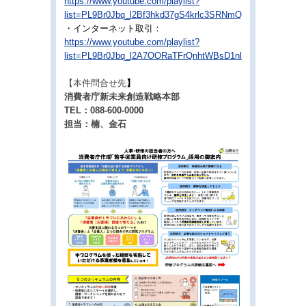
https://www.youtube.com/playlist?
list=PL9Br0Jbq_l2Bf3hkd37gS4krlc3SRNmQm
・インターネット取引：
https://www.youtube.com/playlist?
list=PL9Br0Jbq_l2A7OORaTFrQnhtWBsD1nlL4
【本件問合せ先
】
消費者庁新未来創造戦略本部
TEL：088-600-0000
担当：楠、金石