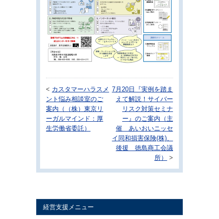
<
カスタマーハラスメ
7月20日『実例を踏ま
ント悩み相談室のご
えて解説！サイバー
案内（（株）東京リ
リスク対策セミナ
ーガルマインド：厚
ー』のご案内（主
生労働省委託）
催 あいおいニッセ
イ同和損害保険(株)、
後援 徳島商工会議
所）
>
経営支援メニュー