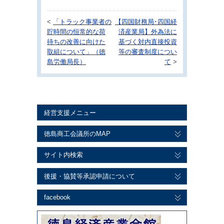
<
「トラック事業者の
【四国財務局･四国経
貯時間の恒常的な荷
済産業局】外為法に
待ちの改善に向けた
基づく対内直接投資
取組について」（徳
等の審査制度につい
島労働局長）
て
>
経営支援メニュー
徳島商工会議所のMAP
サイト内検索
後援・協賛等承認申請について
facebook