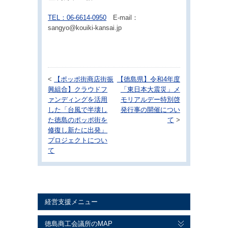
TEL：06-6614-0950
E-mail：
sangyo@kouiki-kansai.jp
<
【ポッポ街商店街振
【徳島県】令和4年度
興組合】クラウドフ
「東日本大震災」メ
ァンディングを活用
モリアルデー特別啓
した「台風で半壊し
発行事の開催につい
た徳島のポッポ街を
て
>
修復し新たに出発︎」
プロジェクトについ
て
経営支援メニュー
徳島商工会議所のMAP