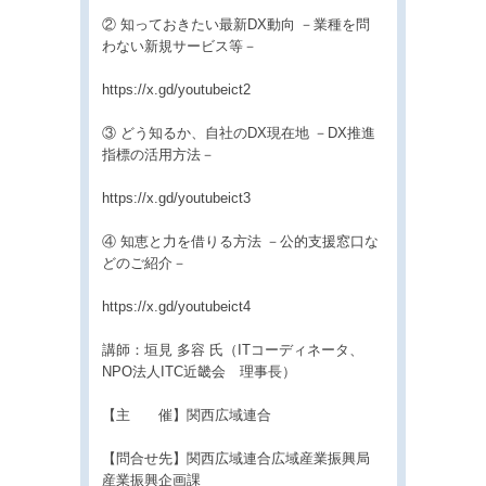
② 知っておきたい最新DX動向 －業種を問
わない新規サービス等－
https://x.gd/youtubeict2
③ どう知るか、自社のDX現在地 －DX推進
指標の活用方法－
https://x.gd/youtubeict3
④ 知恵と力を借りる方法 －公的支援窓口な
どのご紹介－
https://x.gd/youtubeict4
講師：垣見 多容 氏（ITコーディネータ、
NPO法人ITC近畿会 理事長）
【主 催】関西広域連合
【問合せ先】関西広域連合広域産業振興局
産業振興企画課