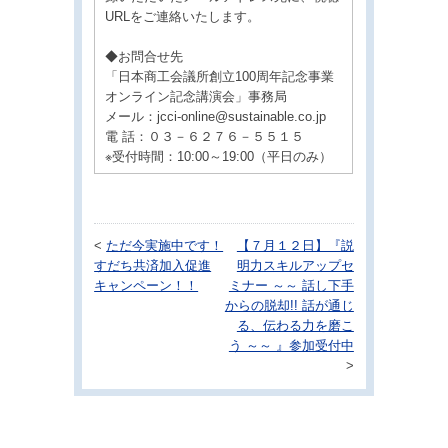
URLをご連絡いたします。
◆お問合せ先
「日本商工会議所創立100周年記念事業
オンライン記念講演会」事務局
メール：jcci-online@sustainable.co.jp
電 話：０３－６２７６－５５１５
※受付時間：10:00～19:00（平日のみ）
<
ただ今実施中です！
【７月１２日】『説
すだち共済加入促進
明力スキルアップセ
キャンペーン！！
ミナー ～～ 話し下手
からの脱却!! 話が通じ
る、伝わる力を磨こ
う ～～ 』参加受付中
>