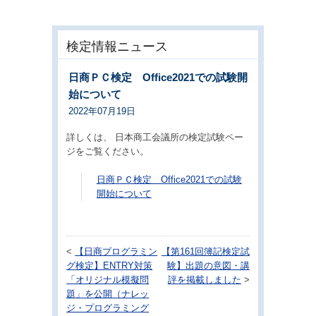
検定情報ニュース
日商ＰＣ検定 Office2021での試験開
始について
2022年07月19日
詳しくは、 日本商工会議所の検定試験ペー
ジをご覧ください。
日商ＰＣ検定 Office2021での試験
開始について
<
【日商プログラミン
【第161回簿記検定試
グ検定】ENTRY対策
験】出題の意図・講
「オリジナル模擬問
評を掲載しました
>
題」を公開（ナレッ
ジ・プログラミング