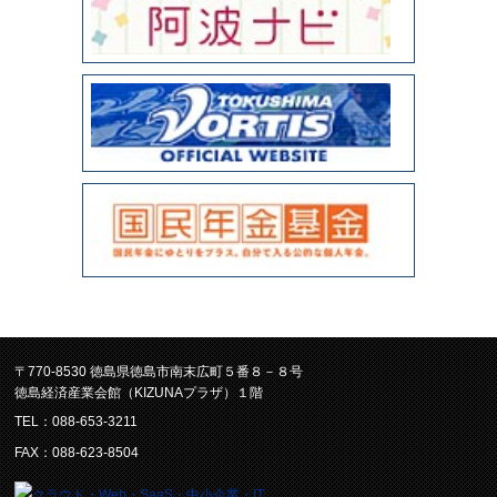
〒770-8530 徳島県徳島市南末広町５番８－８号
徳島経済産業会館（KIZUNAプラザ）１階
TEL：088-653-3211
FAX：088-623-8504