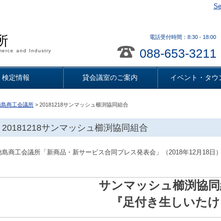
Se
所
電話受付時間：8:30 - 18
088-653-3211
erce and Industry
検定情報
貸会議室のご案内
イベント・タウ
徳島商工会議所
> 20181218サンマッシュ櫛渕協同組合
20181218サンマッシュ櫛渕協同組合
徳島商工会議所「新商品・新サービス合同プレス発表会」（2018年12月18日
サンマッシュ櫛渕協同
『足付き生しいたけ