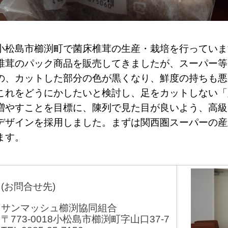
小松島市櫛渕町で菌床椎茸の生産・栽培を行っていま
椎茸のパック商品を販売してきましたが、スーパー等
の、カットした部分の色が黒くなり、鮮度の持ちも悪
これをどうにかしたいと検討し、足をカットしない「
増やすことを目標に、陳列で見た目が良いよう、高級
デザインを採用しました。まずは関西圏スーパーの産
ます。
(お問合せ先)
サンマッシュ櫛渕協同組合
〒773-0018小松島市櫛渕町字山口37-7