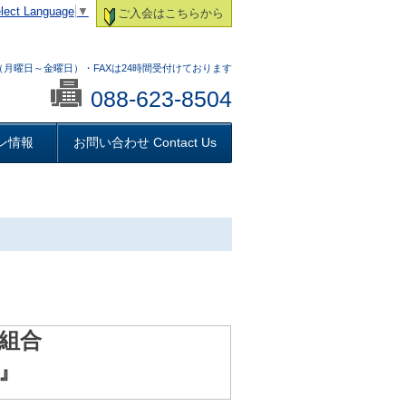
lect Language
▼
ご入会はこちらから
:00 （月曜日～金曜日）・FAXは24時間受付けております
088-623-8504
ン情報
お問い合わせ Contact Us
）
組合
』